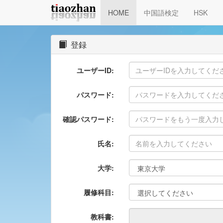
HOME
中国語検定
HSK
登録
ユーザーID:
パスワード:
確認パスワード:
氏名:
大学:
履修科目:
教科書: