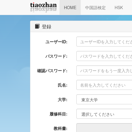
HOME
中国語検定
HSK
登録
ユーザーID:
パスワード:
確認パスワード:
氏名:
大学:
履修科目:
教科書: