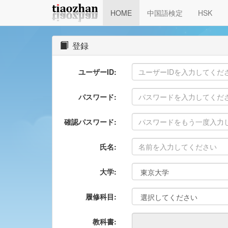
HOME
中国語検定
HSK
登録
ユーザーID:
パスワード:
確認パスワード:
氏名:
大学:
履修科目:
教科書: