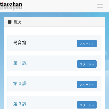
Toggl
navig
目次
発音篇
スタート »
第 1 課
スタート »
第 2 課
スタート »
第 3 課
スタート »