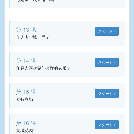
第 13 課
スタート »
羊肉多少钱一斤？
第 14 課
スタート »
年轻人喜欢穿什么样的衣服？
第 15 課
スタート »
赛特商场
第 16 課
スタート »
龙城花园1