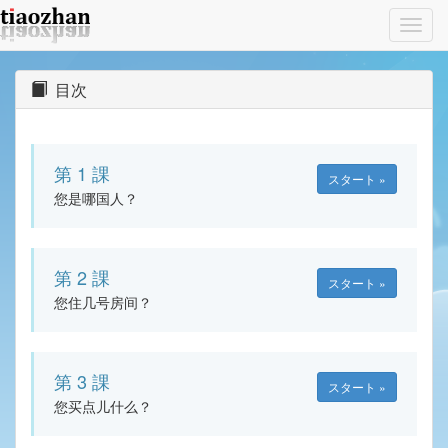
Toggl
navig
目次
第 1 課
スタート »
您是哪国人？
第 2 課
スタート »
您住几号房间？
第 3 課
スタート »
您买点儿什么？