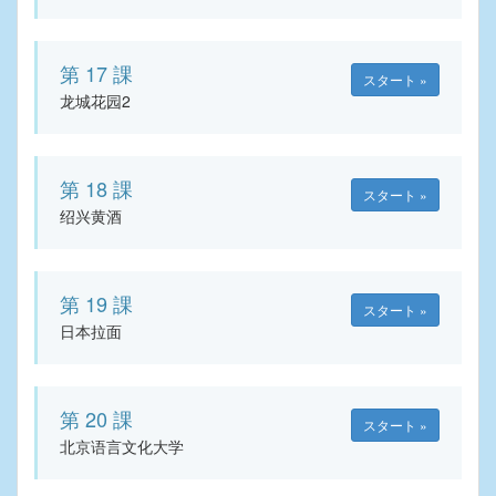
第 17 課
スタート »
龙城花园2
第 18 課
スタート »
绍兴黄酒
第 19 課
スタート »
日本拉面
第 20 課
スタート »
北京语言文化大学