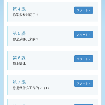
第 4 課
スタート »
你学多长时间了？
第 5 課
スタート »
你是从哪儿来的？
第 6 課
スタート »
您上哪儿
第 7 課
スタート »
您是做什么工作的？（1）