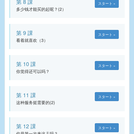
第 8 課
スタート »
多少钱才能买的起呢？(2）
第 9 課
スタート »
看着就喜欢（3）
第 10 課
スタート »
你觉得还可以吗？
第 11 課
スタート »
这种服务挺需要的(2)
第 12 課
スタート »
你是第一次来这儿吗？