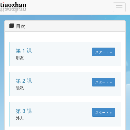
Toggl
navig
目次
第 1 課
スタート »
朋友
第 2 課
スタート »
隐私
第 3 課
スタート »
外人