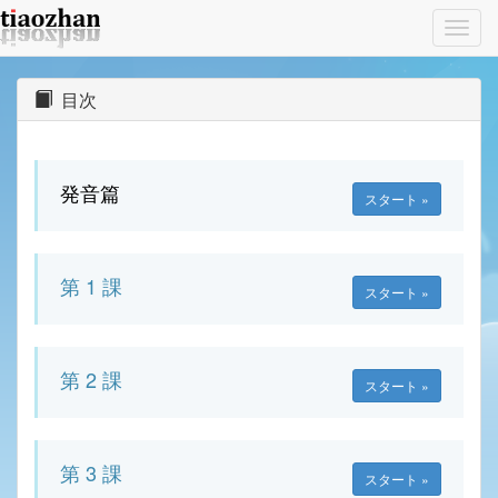
Toggl
navig
目次
発音篇
スタート »
第 1 課
スタート »
第 2 課
スタート »
第 3 課
スタート »