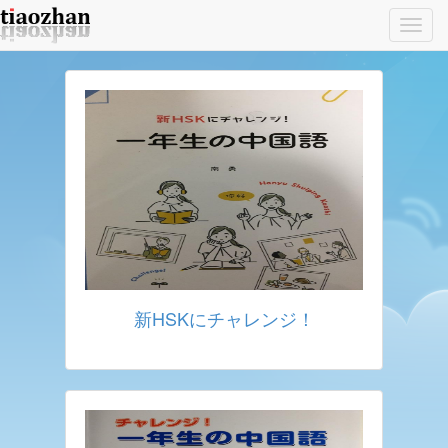
Toggl
navig
新HSKにチャレンジ！