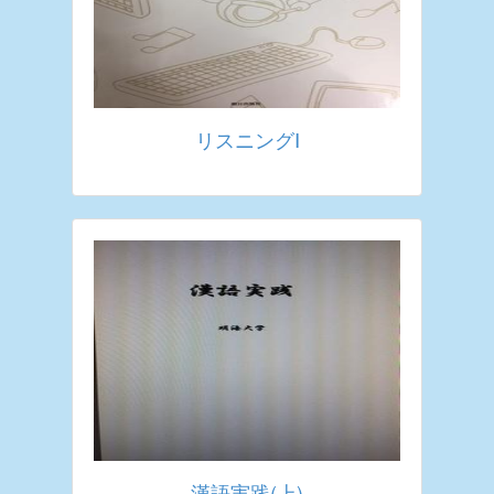
リスニングⅠ
漢語実践(上)