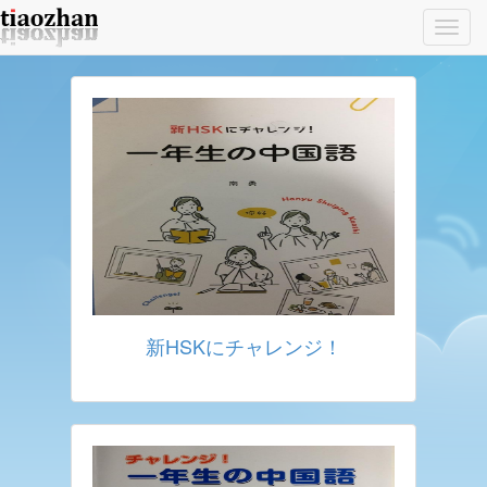
Toggl
navig
新HSKにチャレンジ！