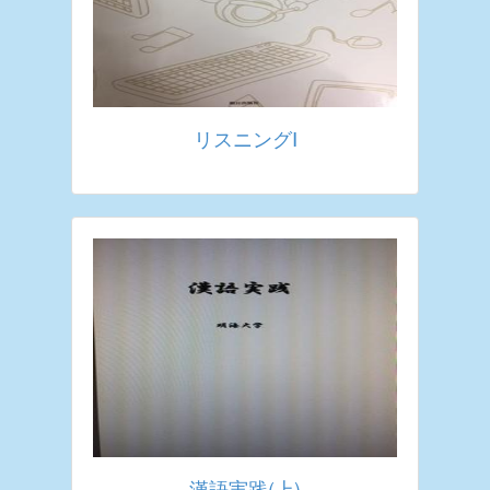
リスニングⅠ
漢語実践(上)