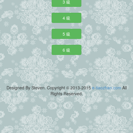
3 級
4 級
5 級
6 級
Designed By Steven. Copyright © 2013-2015
e-tiaozhan.com
All
Rights Reserved.