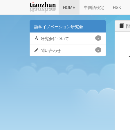
HOME
中国語検定
HSK
問
語学イノベーション研究会
研究会について
»
問い合わせ
»