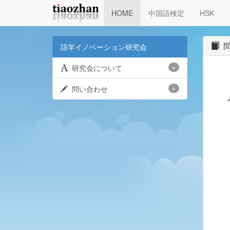
HOME
中国語検定
HSK
問
語学イノベーション研究会
研究会について
»
問い合わせ
»