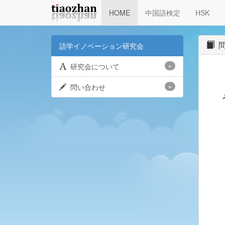
HOME
中国語検定
HSK
問
語学イノベーション研究会
研究会について
»
問い合わせ
»