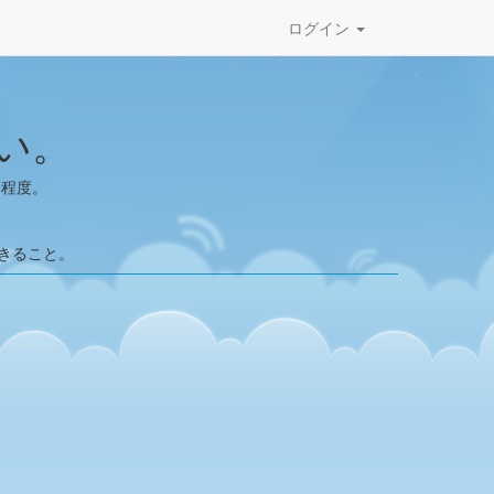
ログイン
い。
了程度。
。
。
きること。