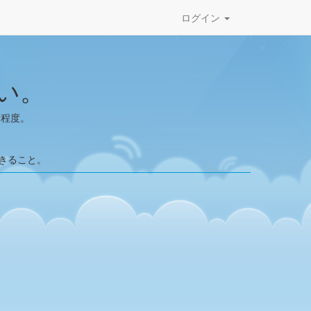
ログイン
い。
了程度。
。
。
きること。