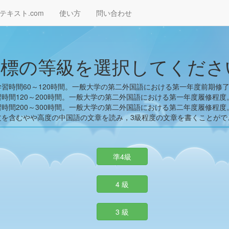
テキスト.com
使い方
問い合わせ
目標の等級を選択してくださ
学習時間60～120時間。一般大学の第二外国語における第一年度前期修
習時間120～200時間。一般大学の第二外国語における第一年度履修程度
習時間200～300時間。一般大学の第二外国語における第二年度履修程度
文を含むやや高度の中国語の文章を読み，3級程度の文章を書くことがで
準4級
4 級
3 級