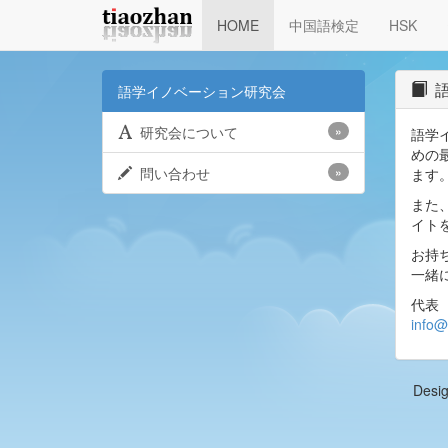
HOME
中国語検定
HSK
語
語学イノベーション研究会
研究会について
»
語学
めの
問い合わせ
»
ます
また
イト
お持
一緒
代表
info@
Desi