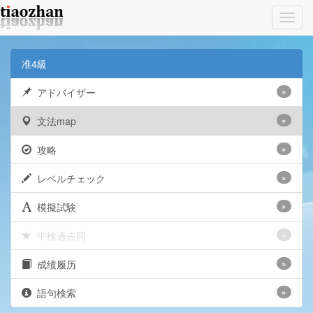
Toggl
navig
准4級
アドバイザー
»
文法map
»
攻略
»
レベルチェック
»
模擬試験
»
中検過去問
»
成绩履历
»
語句検索
»