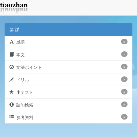
第 課
単語
»
本文
»
文法ポイント
»
ドリル
»
小テスト
»
語句検索
»
参考资料
»