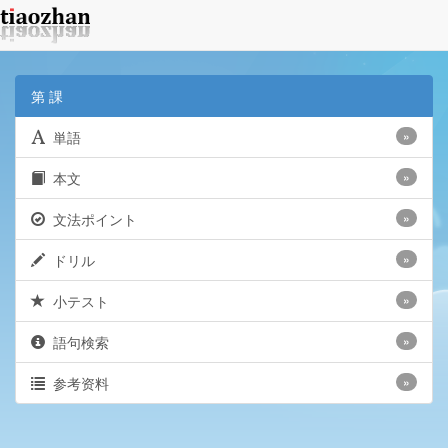
第 課
単語
»
本文
»
文法ポイント
»
ドリル
»
小テスト
»
語句検索
»
参考资料
»